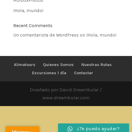
HolboxPhotos
¡Hola, mundo!
Recent Comments
Un comentarista de WordPress
on
¡Hola, mundo!
Alimatours
Quienes Somos
Nuestras Rutas
Excursiones 1 día
Contactar
Diseñado por David Dreambular /
www.dreambular.com
¿Te puedo ayudar?